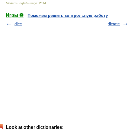
Modern English usage
.
2014
.
Игры ⚽
Поможем решить контрольную работу
dice
dictate
Look at other dictionaries: